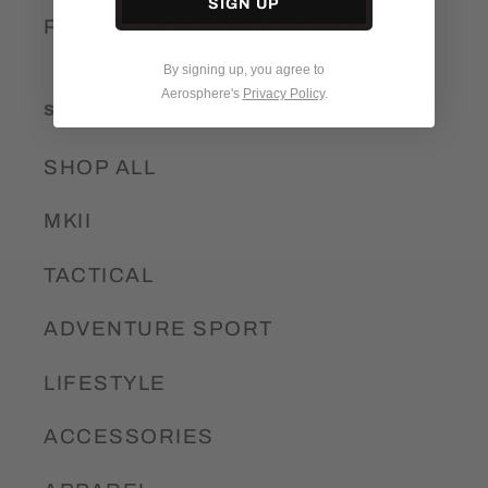
SIGN UP
REGISTER YOUR EYEWEAR
By signing up, you agree to
Aerosphere's
Privacy Policy
.
Shop
SHOP ALL
MKII
TACTICAL
ADVENTURE SPORT
LIFESTYLE
ACCESSORIES